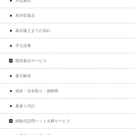
洋型墓石
和洋型墓石
墓石建之までの流れ
手元供養
既存墓石サービス
墓石解体
戒名・法名彫り・御納骨
墓参り代行
移動式訪問ペット火葬サービス