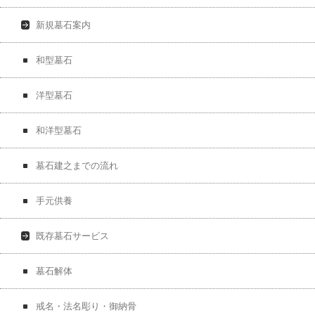
新規墓石案内
和型墓石
洋型墓石
和洋型墓石
墓石建之までの流れ
手元供養
既存墓石サービス
墓石解体
戒名・法名彫り・御納骨